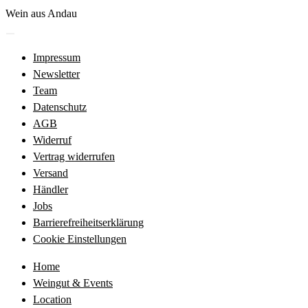
Zum
Wein aus Andau
Inhalt
Menü
springen
öffnen
Impressum
Newsletter
Team
Datenschutz
AGB
Widerruf
Vertrag widerrufen
Versand
Händler
Jobs
Barrierefreiheitserklärung
Cookie Einstellungen
Home
Weingut & Events
Location