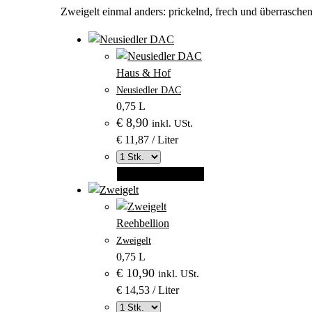
Zweigelt einmal anders: prickelnd, frech und überrasche
–
Produktbild
Haus & Hof
–
aus
Neusiedler DAC
Kategorie
Kategorie
0,75 L
Haus
€
8,90
Haus
inkl. USt.
&
&
€ 11,87 / Liter
Hof
Hof
In den Warenkorb
–
Produktbild
Reehbellion
–
aus
Zweigelt
Kategorie
Kategorie
0,75 L
Reehbellion
€
10,90
Reehbellion
inkl. USt.
€ 14,53 / Liter