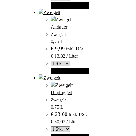
In den Warenkorb
–
Produktbild
Andauer
–
aus
Zweigelt
Kategorie
Kategorie
0,75 L
Andauer
€
9,99
Andauer
inkl. USt.
€ 13,32 / Liter
In den Warenkorb
–
Produktbild
Unplugged
–
aus
Zweigelt
Kategorie
Kategorie
0,75 L
Unplugged
€
23,00
Unplugged
inkl. USt.
€ 30,67 / Liter