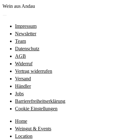
Zum
Wein aus Andau
Inhalt
Menü
springen
öffnen
Impressum
Newsletter
Team
Datenschutz
AGB
Widerruf
Vertrag widerrufen
Versand
Händler
Jobs
Barrierefreiheitserklärung
Cookie Einstellungen
Home
Weingut & Events
Location